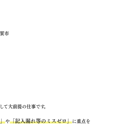
賀市
して大前提の仕事です。
」
「記入漏れ等のミスゼロ」
や
に重点を